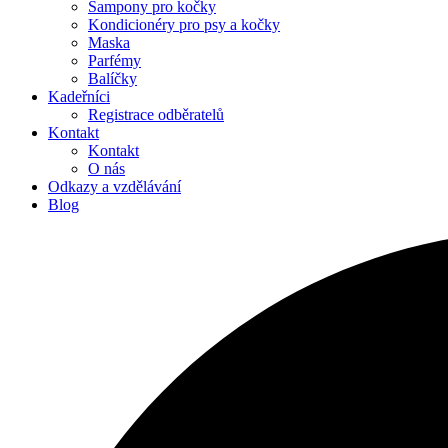
Šampony pro kočky
Kondicionéry pro psy a kočky
Maska
Parfémy
Balíčky
Kadeřníci
Registrace odběratelů
Kontakt
Kontakt
O nás
Odkazy a vzdělávání
Blog