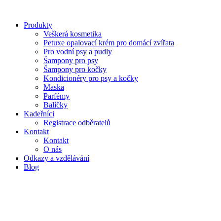
Přejít
k
Produkty
obsahu
Veškerá kosmetika
Petuxe opalovací krém pro domácí zvířata
Pro vodní psy a pudly
Šampony pro psy
Šampony pro kočky
Kondicionéry pro psy a kočky
Maska
Parfémy
Balíčky
Kadeřníci
Registrace odběratelů
Kontakt
Kontakt
O nás
Odkazy a vzdělávání
Blog