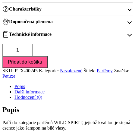
Charakteristiky
Doporučená plemena
Technické informace
Petuxe
Parfém
Přidat do košíku
pro
psy
SKU:
PTX-00245
Kategorie:
Nezařazené
Štítek:
Parfémy
Značka:
a
Petuxe
kočky
-
Popis
Rocky
Další informace
-
Hodnocení (0)
100
ml
Popis
množství
Patří do kategorie parfémů WILD SPIRIT, jejichž kvalitou je stejná
esence jako šampon na bílé vlasy.