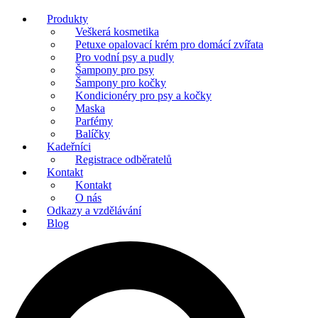
Produkty
Veškerá kosmetika
Petuxe opalovací krém pro domácí zvířata
Pro vodní psy a pudly
Šampony pro psy
Šampony pro kočky
Kondicionéry pro psy a kočky
Maska
Parfémy
Balíčky
Kadeřníci
Registrace odběratelů
Kontakt
Kontakt
O nás
Odkazy a vzdělávání
Blog