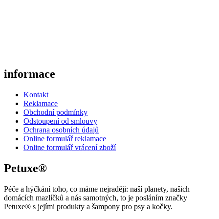
informace
Kontakt
Reklamace
Obchodní podmínky
Odstoupení od smlouvy
Ochrana osobních údajů
Online formulář reklamace
Online formulář vrácení zboží
Petuxe®
Péče a hýčkání toho, co máme nejraději: naší planety, našich
domácích mazlíčků a nás samotných, to je posláním značky
Petuxe® s jejími produkty a šampony pro psy a kočky.