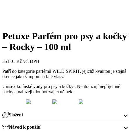
Petuxe Parfém pro psy a kočky
– Rocky – 100 ml
351.01
Kč
vč. DPH
Patří do kategorie parfémů WILD SPIRIT, jejichž kvalitou je stejná
esence jako šampon na bílé vlasy.
Unisex kolínské vody pro psy a kočky . Neutralizují nepříjemné
pachy a nabízejí dlouhotrvající účinek.
Složení
Návod k použití