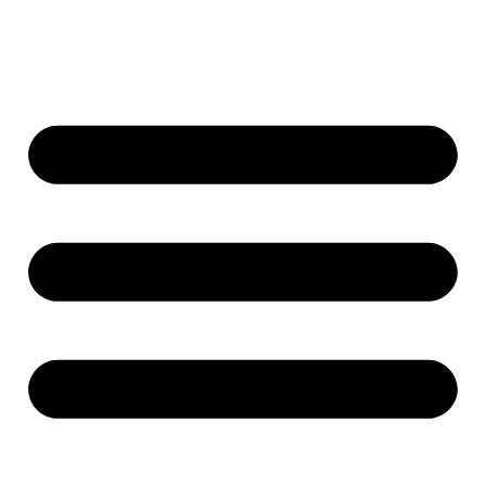
Přejít
k
obsahu