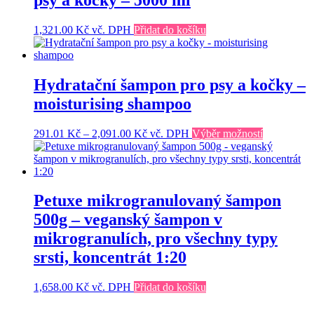
1,321.00
Kč
vč. DPH
Přidat do košíku
Hydratační šampon pro psy a kočky –
moisturising shampoo
Rozpětí
Tento
291.01
Kč
–
2,091.00
Kč
vč. DPH
Výběr možností
cen:
produkt
291.01 Kč
má
až
více
2,091.00 Kč
variant.
Možnosti
Petuxe mikrogranulovaný šampon
lze
500g – veganský šampon v
vybrat
na
mikrogranulích, pro všechny typy
stránce
srsti, koncentrát 1:20
produktu
1,658.00
Kč
vč. DPH
Přidat do košíku