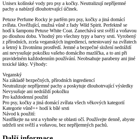
Unisex kolínské vody pro psy a kočky. Neutralizují nepříjemné
pachy a nabízejí dlouhotrvající účinek.
Petuxe Perfume Rocky je parfém pro psy, kočky a jiná domácí
zvířata. Osvěžující, mužná vůně z řady Wild Spirit. Perfektně se
hodí k šamponu Petuxe White Coat. Zanechává srst svěží a voňavou
po dlouhou dobu. Vhodný pro všechny typy a barvy srsti. Vyrobený
z přírodních, zcela veganských ingrediencí, netestovaný na zvířatech
a šetrný k životnímu prostředí. Jemné a bezpečné složení nedráždí
ani nevysušuje pokožku vašeho domácího mazlíčka, a to ani při
pravidelném každodenním používání. Neobsahuje parabeny ani jiné
toxické látky. Výhody:
Veganský
Na základě bezpečných, přírodních ingrediencí
Neutralizuje nepříjemné pachy a poskytuje dlouhotrvající výsledky
Nevysušuje ani nedráždí pokožku
Pro každodenní použití
Pro psy, kočky a jiná domácí zvířata všech věkových kategorií
Kategorie vůně++ hodí k bílé srsti
Návod k použití:
Nastříkejte na srst a vyhněte se oblasti očí. Používejte denně, abyste
udrželi srst svěží a voňavou, bez nepříjemných pachů.
Další informace