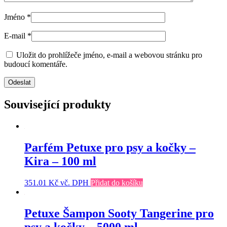
Jméno
*
E-mail
*
Uložit do prohlížeče jméno, e-mail a webovou stránku pro
budoucí komentáře.
Související produkty
Parfém Petuxe pro psy a kočky –
Kira – 100 ml
351.01
Kč
vč. DPH
Přidat do košíku
Petuxe Šampon Sooty Tangerine pro
psy a kočky – 5000 ml