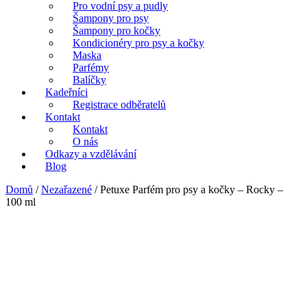
Pro vodní psy a pudly
Šampony pro psy
Šampony pro kočky
Kondicionéry pro psy a kočky
Maska
Parfémy
Balíčky
Kadeřníci
Registrace odběratelů
Kontakt
Kontakt
O nás
Odkazy a vzdělávání
Blog
Domů
/
Nezařazené
/ Petuxe Parfém pro psy a kočky – Rocky –
100 ml