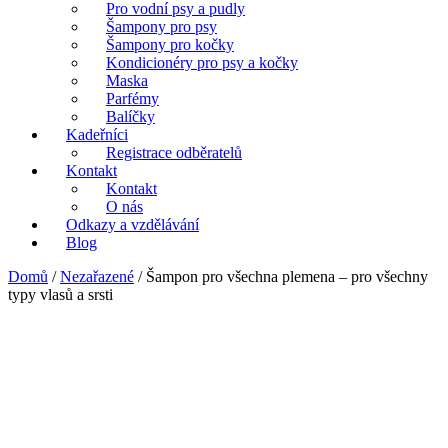
Pro vodní psy a pudly
Šampony pro psy
Šampony pro kočky
Kondicionéry pro psy a kočky
Maska
Parfémy
Balíčky
Kadeřníci
Registrace odběratelů
Kontakt
Kontakt
O nás
Odkazy a vzdělávání
Blog
Domů
/
Nezařazené
/ Šampon pro všechna plemena – pro všechny
typy vlasů a srsti