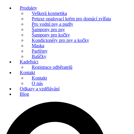
Produkty
Veškerá kosmetika
Petuxe opalovací krém pro domácí zvířata
Pro vodní psy a pudly
Šampony pro psy
Šampony pro kočky
Kondicionéry pro psy a kočky
Maska
Parfémy
Balíčky
Kadeřníci
Registrace odběratelů
Kontakt
Kontakt
O nás
Odkazy a vzdělávání
Blog