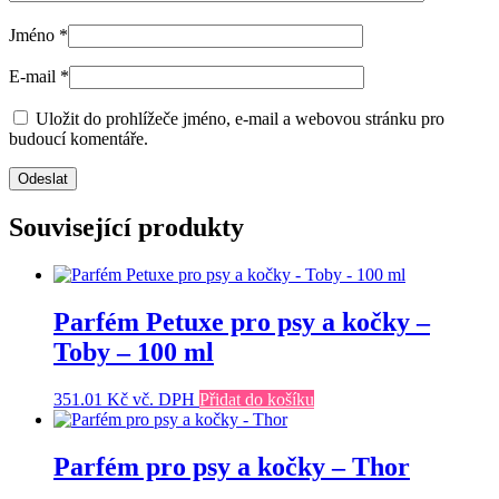
Jméno
*
E-mail
*
Uložit do prohlížeče jméno, e-mail a webovou stránku pro
budoucí komentáře.
Související produkty
Parfém Petuxe pro psy a kočky –
Toby – 100 ml
351.01
Kč
vč. DPH
Přidat do košíku
Parfém pro psy a kočky – Thor