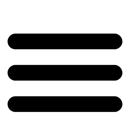
Přejít
k
obsahu