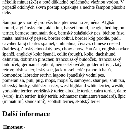
několik minut (2-3) a poté důkladně opláchněte vlažnou vodou. V
případě odolných skvrn postup zopakujte a nechte šampon působit
déle.
Šampon je vhodný pro všechna plemena no zejména: Afghán
hound, afghánský chrt, akita inu, basset hound, beagle, bedlington
terrier, bernese mountain dog, bernský salašnický pes, bichon frise,
malta, maltézský pejsek, border colbul, border kóg poodle, pudl,
cavalier king charles spaniel, chihuahua, čivava, chinese crested
(hairless), čínský chocolatý pes, chow chow, čau čau, english cocker
španěl, anglický kokr španěl, collie (rough), kolie, dachshund
dalmatin, dobrman pinscher, francouzský buldoček, francouzský
buldoček, german shepherd, německý ovčák, golder retrívr, zlatý
retrívr, irish setter, irský setr, jack russel teriér (smooth hair),
komondor, labrador retrívr, lagotto španělský vodní pes,
pomeranian, puli, pug, mops, mopslík, samoyed, shar pei, shih tzu,
siberský husky, sibiřský hasky, west highland white terrier, westík,
yorkshire terrier, yorkšírský teriér, airedale terrier, cairn terrier, daire
(wire), irish terrier, irský teriér, schnauzer (miniature/standard), špic
(miniaturní, standardní), scottish terrier, skotský teriér
Další informace
Hmotnost
-