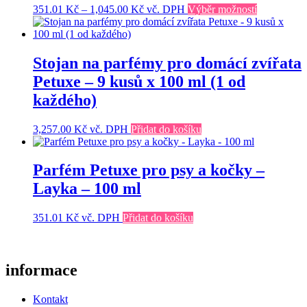
Rozpětí
Tento
351.01
Kč
–
1,045.00
Kč
vč. DPH
Výběr možností
cen:
produkt
351.01 Kč
má
až
více
1,045.00 Kč
variant.
Stojan na parfémy pro domácí zvířata
Možnosti
Petuxe – 9 kusů x 100 ml (1 od
lze
vybrat
každého)
na
stránce
3,257.00
Kč
vč. DPH
Přidat do košíku
produktu
Parfém Petuxe pro psy a kočky –
Layka – 100 ml
351.01
Kč
vč. DPH
Přidat do košíku
informace
Kontakt