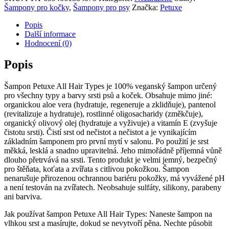
-
Šampony pro kočky
,
Šampony pro psy
Značka:
Petuxe
pro
všechny
Popis
typy
Další informace
vlasů
Hodnocení (0)
a
srsti
Popis
množství
Šampon Petuxe All Hair Types je 100% veganský šampon určený
pro všechny typy a barvy srsti psů a koček. Obsahuje mimo jiné:
organickou aloe vera (hydratuje, regeneruje a zklidňuje), pantenol
(revitalizuje a hydratuje), rostlinné oligosacharidy (změkčuje),
organický olivový olej (hydratuje a vyživuje) a vitamín E (zvyšuje
čistotu srsti). Čistí srst od nečistot a nečistot a je vynikajícím
základním šamponem pro první mytí v salonu. Po použití je srst
měkká, lesklá a snadno upravitelná. Jeho mimořádně příjemná vůně
dlouho přetrvává na srsti. Tento produkt je velmi jemný, bezpečný
pro štěňata, koťata a zvířata s citlivou pokožkou. Šampon
nenarušuje přirozenou ochrannou bariéru pokožky, má vyvážené pH
a není testován na zvířatech. Neobsahuje sulfáty, silikony, parabeny
ani barviva.
Jak používat šampon Petuxe All Hair Types: Naneste šampon na
vlhkou srst a masírujte, dokud se nevytvoří pěna. Nechte působit