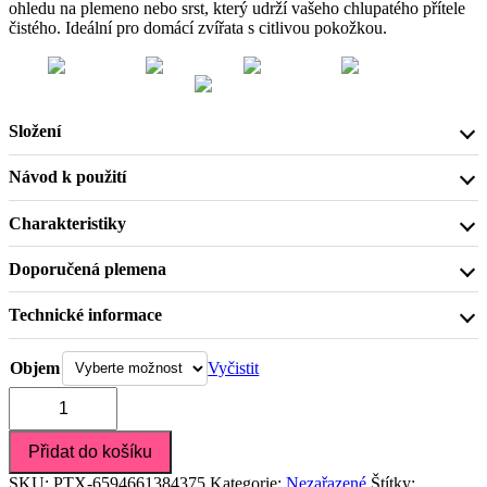
ohledu na plemeno nebo srst, který udrží vašeho chlupatého přítele
čistého. Ideální pro domácí zvířata s citlivou pokožkou.
Složení
Návod k použití
Charakteristiky
Doporučená plemena
Technické informace
Vyčistit
Objem
Šampon
pro
Přidat do košíku
všechna
plemena
SKU:
PTX-6594661384375
Kategorie:
Nezařazené
Štítky: