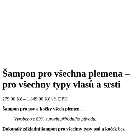
Šampon pro všechna plemena –
pro všechny typy vlasů a srsti
Rozpětí
279.00
Kč
–
1,849.00
Kč
vč. DPH
cen:
Šampon pro psy a kočky všech plemen
.
279.00 Kč
až
Vyrobeno z 89% surovin přírodního původu.
1,849.00 Kč
Dokonalý základní šampon pro všechny typy psů a koček
bez